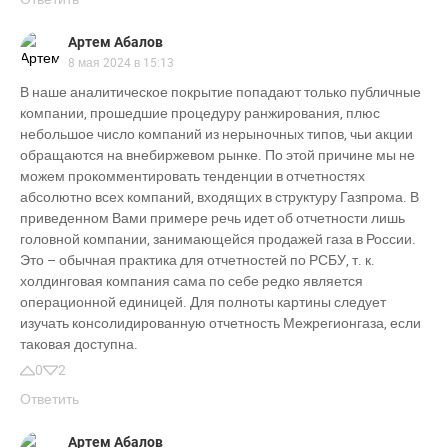
Артем Абалов
8 мая 2024 в 15:13
В наше аналитическое покрытие попадают только публичные
компании, прошедшие процедуру ранжирования, плюс
небольшое число компаний из нерыночных типов, чьи акции
обращаются на внебиржевом рынке. По этой причине мы не
можем прокомментировать тенденции в отчетностях
абсолютно всех компаний, входящих в структуру Газпрома. В
приведенном Вами примере речь идет об отчетности лишь
головной компании, занимающейся продажей газа в России.
Это – обычная практика для отчетностей по РСБУ, т. к.
холдинговая компания сама по себе редко является
операционной единицей. Для полноты картины следует
изучать консолидированную отчетность Межрегионгаза, если
таковая доступна.
0
2
Ответить
Артем Абалов