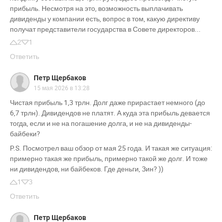
прибыль. Несмотря на это, возможность выплачивать
дивиденды у компании есть, вопрос в том, какую директиву
получат представители государства в Совете директоров...
2
1
Ответить
Петр Щербаков
15 мая 2026 в 13:28
Чистая прибыль 1,3 трлн. Долг даже прирастает немного (до
6,7 трлн). Дивидендов не платят. А куда эта прибыль девается
тогда, если и не на погашение долга, и не на дивиденды-
байбеки?
P.S. Посмотрел ваш обзор от мая 25 года. И такая же ситуация:
примерно такая же прибыль, примерно такой же долг. И тоже
ни дивидендов, ни байбеков. Где деньги, Зин? ))
1
3
Ответить
Петр Щербаков