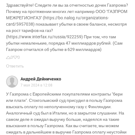
Здравствуйте! Следите ли вы за отчетностью дочек Газпрома?
Почему на протяжении многих лет например ООО "ГАЗПРОМ
МЕЖРЕГИОНГАЗ" (https://bo.nalog.ru/organizations-
card/5957038) показывает убытки в своем балансе, несмотря
на рост тарифов на газ?
(https://www.interfax.ru/russia/922259) При том, что там
убытки немаленькие, порядка 47 миллиардов рублей. (Сам
Газпром отчитался об убытке в 629 миллиардов)
0
0
Ответить
Андрей Дейниченко
7 мая 2024 в 12:08
У Газпрома с Европейскими покупателями контракты "бери
или плати". Стокгольмский суд присудил в пользу Газпрома
взыскать оплату по неполученному газу с Финляндии.
Аналогичный суд был в Италии, но в закрытом слушании. На
самом деле я ожидал выручку больше, надеялся на такие
взыскания в пользу Газпрома. Как вы считаете, мы можем
ожидать в дальнейшем в выручке Газпрома оплату неустойки