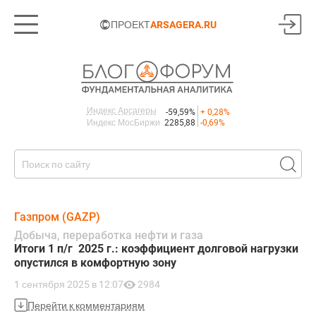
©
ПРОЕКТ
ARSAGERA.RU
Индекс Арсагеры
-59,59%
+ 0,28%
Индекс МосБиржи
2285,88
-0,69%
Газпром (GAZP)
Добыча, переработка нефти и газа
Итоги 1 п/г 2025 г.: коэффициент долговой нагрузки
опустился в комфортную зону
1 сентября 2025 в 12:07
2984
Перейти к комментариям