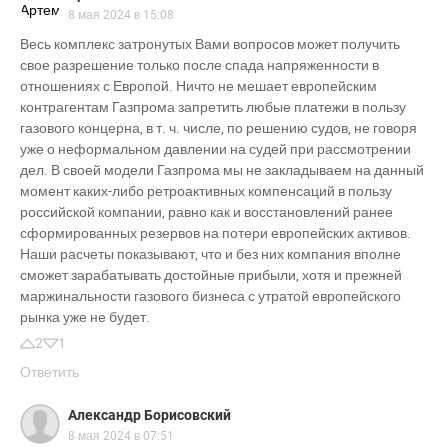
8 мая 2024 в 15:08
Весь комплекс затронутых Вами вопросов может получить
свое разрешение только после спада напряженности в
отношениях с Европой. Ничто не мешает европейским
контрагентам Газпрома запретить любые платежи в пользу
газового концерна, в т. ч. числе, по решению судов, не говоря
уже о неформальном давлении на судей при рассмотрении
дел. В своей модели Газпрома мы не закладываем на данный
момент каких-либо ретроактивных компенсаций в пользу
российской компании, равно как и восстановлений ранее
сформированных резервов на потери европейских активов.
Наши расчеты показывают, что и без них компания вполне
сможет зарабатывать достойные прибыли, хотя и прежней
маржинальности газового бизнеса с утратой европейского
рынка уже не будет.
2
1
Ответить
Александр Борисовский
8 мая 2024 в 07:51