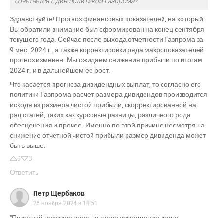
сочетается с див.политикой Газпрома?
Здравствуйте! Прогноз финансовых показателей, на который
Вы обратили внимание был сформирован на конец сентября
текущего года. Сейчас после выхода отчетности Газпрома за
9 мес. 2024 г., а также корректировки ряда макропоказателей
прогноз изменен. Мы ожидаем снижения прибыли по итогам
2024 г. и в дальнейшем ее рост.
Что касается прогноза дивидендных выплат, то согласно его
политики Газпрома расчет размера дивидендов производится
исходя из размера чистой прибыли, скорректированной на
ряд статей, таких как курсовые разницы, различного рода
обесценения и прочее. Именно по этой причине несмотря на
снижение отчетной чистой прибыли размер дивиденда может
быть выше.
0
3
Ответить
Петр Щербаков
26 ноября 2024 в 18:51
"Приятной неожиданностью стало сокращение долга