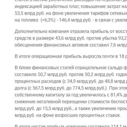
индексацией заработных плат; повышение затрат на
53,5 млрд руб. на фоне увеличения тарифов сетевых
на топливо (+6,3%) - 146,4 млрд руб. - в связи с уве
Дополнительно компания отразила прибыль от восс
средств в размере 43,6 млрд руб. против убытка 93,
обесценения финансовых активов составил 7,6 млрд 
В итоге операционная прибыль выросла почти в 18 ра
В блоке финансовых статей отрицательное сальдо 
составило 50,7 млрд руб. против 50,2 млрд руб. го
процентных расходов (с 34,9 млрд руб. до 48,8 млр
долга (с 567,5 млрд руб. до 774,5 млрд руб.). При эт
собственному капиталу за год увеличилось с 81,4% 
снижение негативной переоценки стоимости беспост
млрд руб. до 15,5 млрд руб., а также увеличение про
млрд руб. на фоне возросших процентных ставок.
В итоге чистая прибыль компании составила 114,1 мл