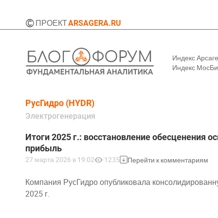
©
ПРОЕКТ
ARSAGERA.RU
Индекс Арсаг
Индекс МосБ
РусГидро (HYDR)
Электрогенерация
Итоги 2025 г.: восстановление обесценения 
прибыль
27 марта 2026 в 19:02
1235
Перейти к комментариям
Компания РусГидро опубликовала консолидированн
2025 г.