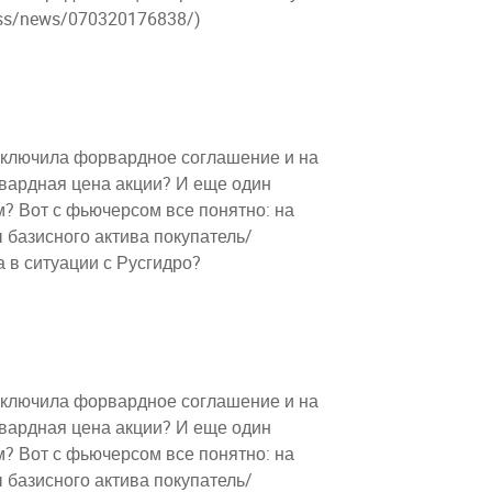
ress/news/070320176838/)
заключила форвардное соглашение и на
рвардная цена акции? И еще один
м? Вот с фьючерсом все понятно: на
ы базисного актива покупатель/
а в ситуации с Русгидро?
заключила форвардное соглашение и на
рвардная цена акции? И еще один
м? Вот с фьючерсом все понятно: на
ы базисного актива покупатель/