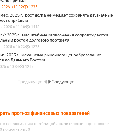
жало прибыль
 2026 в 19:02
1235
 мес. 2025 г.: рост долга не мешает сохранять двузначные
роста прибыли
я 2025 в 11:18
1448
 п/г 2025 г.: масштабные капвложения сопровождаются
ельным ростом долгового портфеля
та 2025 в 16:23
1278
 кв. 2025 г.: механизма рыночного ценообразования
ся до Дальнего Востока
025 в 10:34
1217
Предыдущая
Следующая
реть прогноз финансовых показателей
те ознакомиться с таблицей аналитических прогнозов и
й их изменений.