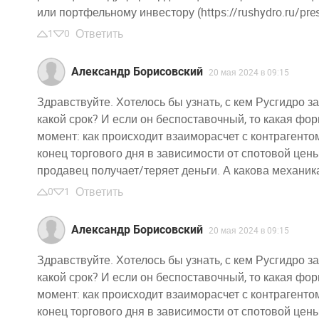
или портфельному инвестору (https://rushydro.ru/p
Ответить
1
0
Александр Борисовский
20 мая 2024 в 09:15
Здравствуйте. Хотелось бы узнать, с кем Русгидро 
какой срок? И если он беспоставочный, то какая фо
момент: как происходит взаиморасчет с контрагенто
конец торгового дня в зависимости от спотовой цен
продавец получает/теряет деньги. А какова механик
Ответить
0
1
Александр Борисовский
20 мая 2024 в 09:15
Здравствуйте. Хотелось бы узнать, с кем Русгидро 
какой срок? И если он беспоставочный, то какая фо
момент: как происходит взаиморасчет с контрагенто
конец торгового дня в зависимости от спотовой цен