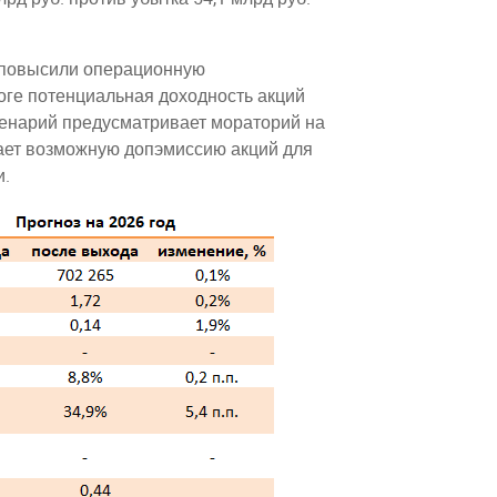
 повысили операционную
оге потенциальная доходность акций
ценарий предусматривает мораторий на
вает возможную допэмиссию акций для
и.