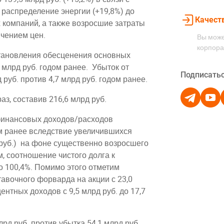
 распределение энергии (+19,8%) до
Качест
 компаний, а также возросшие затраты
личением цен.
Вы може
корпора
тановления обесценения основных
2 млрд руб. годом ранее. Убыток от
Подписатьс
руб. против 4,7 млрд руб. годом ранее.
з, составив 216,6 млрд руб.
финансовых доходов/расходов
дом ранее вследствие увеличившихся
д руб.) на фоне существенно возросшего
ом, соотношение чистого долга к
до 100,4%. Помимо этого отметим
авочного форварда на акции с 23,0
центных доходов с 9,5 млрд руб. до 17,7
рд руб. против убытка 54,1 млрд руб.