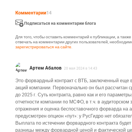
Комментарии
14
Подписаться на комментарии блога
Для того, чтобы оставить комментарий к публикации, а такж
отвечать на комментарии других пользователей, необходим
зарегистрироваться на сайте.
Артем Абалов
20 мая 2024 в 14:43
Это форвардный контракт с ВТБ, заключенный еще в 
акций компании. Первоначально он был рассчитан с
до 2025 г. Суть контракта, равно как и его парамет
отчетности компании по МСФО, в т.ч. в аудиторском
отражения и оценка беспоставочного форварда на ак
предусмотрен опцион «пут»: у РусГидро нет обязате
Выплата по истечении форвардного контракта будет
разницы между форвардной ценой и фактической це