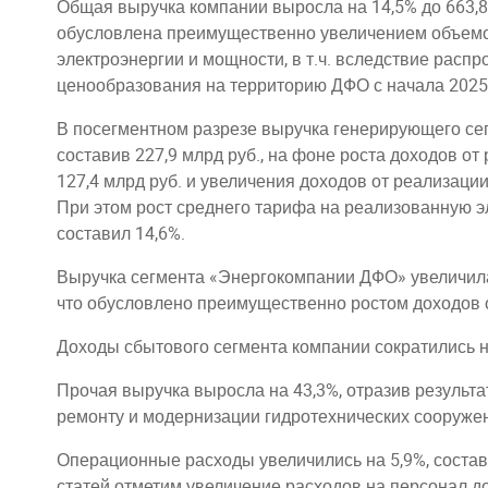
Общая выручка компании выросла на 14,5% до 663,8
обусловлена преимущественно увеличением объемо
электроэнергии и мощности, в т.ч. вследствие рас
ценообразования на территорию ДФО с начала 2025 
В посегментном разрезе выручка генерирующего сег
составив 227,9 млрд руб., на фоне роста доходов от
127,4 млрд руб. и увеличения доходов от реализации
При этом рост среднего тарифа на реализованную э
составил 14,6%.
Выручка сегмента «Энергокомпании ДФО» увеличилась
что обусловлено преимущественно ростом доходов о
Доходы сбытового сегмента компании сократились на
Прочая выручка выросла на 43,3%, отразив результат
ремонту и модернизации гидротехнических сооруже
Операционные расходы увеличились на 5,9%, состав
статей отметим увеличение расходов на персонал до 