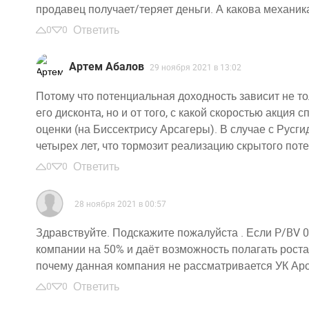
продавец получает/теряет деньги. А какова механик
Ответить
0
0
Артем Абалов
29 ноября 2021 в 13:02
Потому что потенциальная доходность зависит не то
его дисконта, но и от того, с какой скоростью акция
оценки (на Биссектрису Арсагеры). В случае с Русги
четырех лет, что тормозит реализацию скрытого пот
Ответить
0
0
28 ноября 2021 в 00:57
Здравствуйте. Подскажите пожалуйста . Если P/BV 0,
компании на 50% и даёт возможность полагать роста 
почему данная компания не рассматривается УК Арс
Ответить
0
0