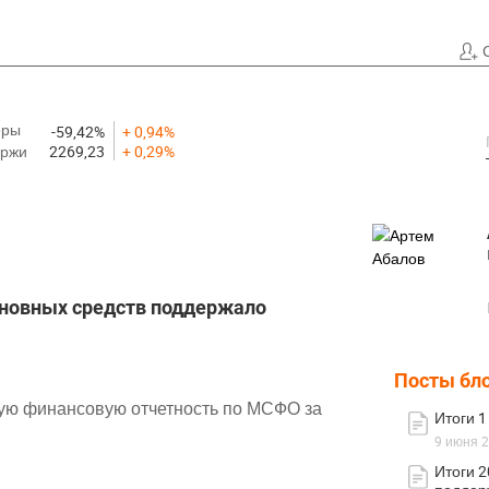
еры
-59,42%
+ 0,94%
иржи
2269,23
+ 0,29%
основных средств поддержало
Посты бл
ую финансовую отчетность по МСФО за
Итоги 1
9 июня 2
Итоги 2