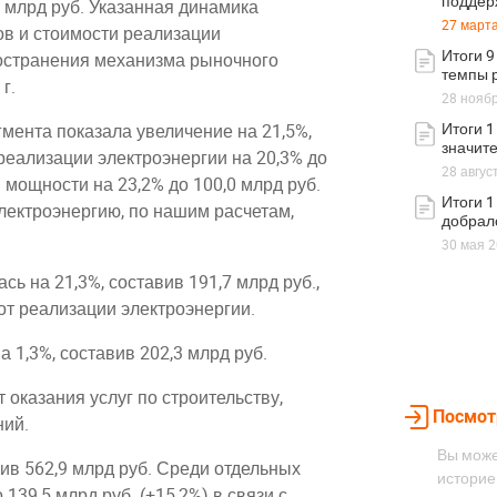
поддер
 млрд руб. Указанная динамика
27 марта
в и стоимости реализации
Итоги 9
пространения механизма рыночного
темпы 
г.
28 ноябр
Итоги 1
мента показала увеличение на 21,5%,
значит
 реализации электроэнергии на 20,3% до
28 авгус
 мощности на 23,2% до 100,0 млрд руб.
Итоги 1
лектроэнергию, по нашим расчетам,
добрал
30 мая 2
 на 21,3%, составив 191,7 млрд руб.,
т реализации электроэнергии.
 1,3%, составив 202,3 млрд руб.
 оказания услуг по строительству,
Посмот
ний.
Вы може
ив 562,9 млрд руб. Среди отдельных
историе
139,5 млрд руб. (+15,2%) в связи с