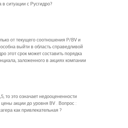
а в ситуации с Русгидро?
лько от текущего соотношения P/BV и
 способна выйти в область справедливой
дро этот срок может составить порядка
енциала, заложенного в акциях компании
5, то это означает недооцененности
цены акции до уровня BV . Вопрос :
агера как привлекательная ?