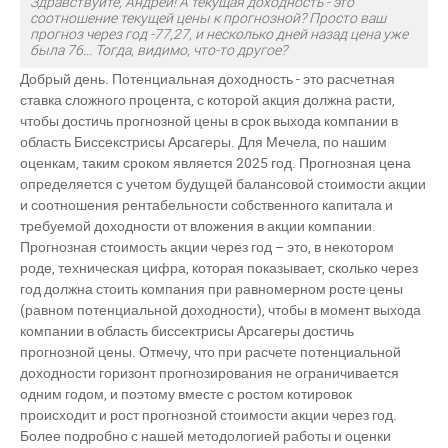
Здравствуйте, Андрей! А текущая доходность - это
соотношение текущей цены к прогнозной? Просто ваш
прогноз через год -77,27, и несколько дней назад цена уже
была 76... Тогда, видимо, что-то другое?
Добрый день. Потенциальная доходность - это расчетная
ставка сложного процента, с которой акция должна расти,
чтобы достичь прогнозной цены в срок выхода компании в
область Биссекстрисы Арсагеры. Для Мечела, по нашим
оценкам, таким сроком является 2025 год. Прогнозная цена
определяется с учетом будущей балансовой стоимости акции
и соотношения рентабельности собственного капитала и
требуемой доходности от вложения в акции компании.
Прогнозная стоимость акции через год – это, в некотором
роде, техническая цифра, которая показывает, сколько через
год должна стоить компания при равномерном росте цены
(равном потенциальной доходности), чтобы в момент выхода
компании в область биссектрисы Арсагеры достичь
прогнозной цены. Отмечу, что при расчете потенциальной
доходности горизонт прогнозирования не ограничивается
одним годом, и поэтому вместе с ростом котировок
происходит и рост прогнозной стоимости акции через год.
Более подробно с нашей методологией работы и оценки