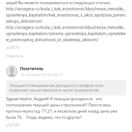
акций Вы можете познакомиться в следующих статьях.
http://arsagera.ru/kuda_i_kak_investirovat/klyuchevye_metodiki_
upravleniya_kapitalom/kak_investirovat_v_akcii_ispolzuya_potenc
ialnuyu_dohodnost/
http://arsagera.ru/kuda_i_kak_investirovat/klyuchevye_metodiki_
upravleniya_kapitalom/sistema_upravleniya_kapitalom_opredelen
ie_potencialnoj_dohodnosti_ot_vladeniya_aktivom/
4
0
Ответить
Посетитель
14 сентября 2016 в 09:12
Текущая потенциальная доходность префов пока
позволяет им оставаться в числе приоритетов.
Здравствуйте, Андрей! А текущая доходность - это
соотношение текущей цены к прогнозной? Просто ваш
прогноз через год -77,27, и несколько дней назад цена уже
была 76... Тогда, видимо, что-то другое?
0
0