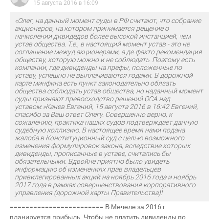
15 августа 2016 в 16:09
«Олег, на данный момент суды в РФ считают, что собрание
акционеров, на котором принимается рещение о
начислении дивидедов более высокой инстанцией, чем
устав общества. Т.е., в настоящий момент устав - это не
соглашение межуд акционерами, а де-факто рекомендация
обществу, которую можно и не соблюдать. Поэтому есть
компании, где дивиденды на префы, положенные по
уставу, успешно не выплачиваются годами. В дорожной
карте минфина есть пункт законодательно обязать
общества соблюдать устав общества, но наданный момент
суды признают превосходство решений ОСА над
уставом.»Канев Евгений, 15 августа 2016 в 16:42 Евгений,
спасибо за Ваш ответ Олегу. Совершенно верно, к
сожалению, практика наших судов подтверждает данную
судебную коллизию. В настоящее время нами подана
жалоба в Конституционный суд с целью возможного
изменения формулировок закона, вследствие которых
дивиденды, прописанные в уставе, считались бы
обязательными. Вдвойне приятно было увидеть
информацию об изменениях прав владельцев
привилегированных акций на ноябрь 2016 года и ноябрь
2017 года в рамках совершенствования корпоративного
управления (дорожной карты Правительства)!
======================== В Мечеле за 2016 г.
планируется прибыль. Чтобы не платить дивиденды по