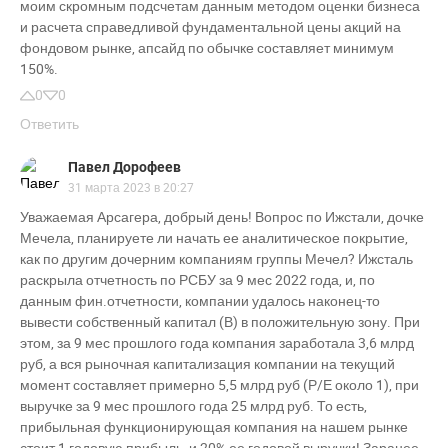
моим скромным подсчетам данным методом оценки бизнеса
и расчета справедливой фундаментальной цены акций на
фондовом рынке, апсайд по обычке составляет минимум
150%.
0
0
Ответить
Павел Дорофеев
31 марта 2023 в 20:27
Уважаемая Арсагера, добрый день! Вопрос по Ижстали, дочке
Мечела, планируете ли начать ее аналитическое покрытие,
как по другим дочерним компаниям группы Мечел? Ижсталь
раскрыла отчетность по РСБУ за 9 мес 2022 года, и, по
данным фин.отчетности, компании удалось наконец-то
вывести собственный капитал (В) в положительную зону. При
этом, за 9 мес прошлого года компания заработала 3,6 млрд
руб, а вся рыночная капитализация компании на текущий
момент составляет примерно 5,5 млрд руб (Р/Е около 1), при
выручке за 9 мес прошлого года 25 млрд руб. То есть,
прибыльная функционирующая компания на нашем рынке
стоит 1 годовую прибыль, и 20% ее годовой выручки! Заранее