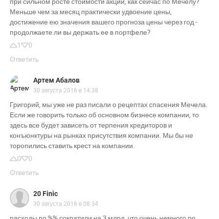
при сильном росте стоимости акций, как сейчас по Мечелу?
Меньше чем за месяц практически удвоение цены,
достижение ею значения вашего прогноза цены через год -
продолжаете ли вы держать ее в портфеле?
1
0
Ответить
Артем Абалов
30 августа 2016 в 14:38
Григорий, мы уже не раз писали о рецептах спасения Мечела.
Если же говорить только об основном бизнесе компании, то
здесь все будет зависеть от терпения кредиторов и
конъюнктуры на рынках присутствия компании. Мы бы не
торопились ставить крест на компании.
0
0
Ответить
20 Finic
30 августа 2016 в 08:34
расходы по %% сократили на 3 млрд, что очень немного по