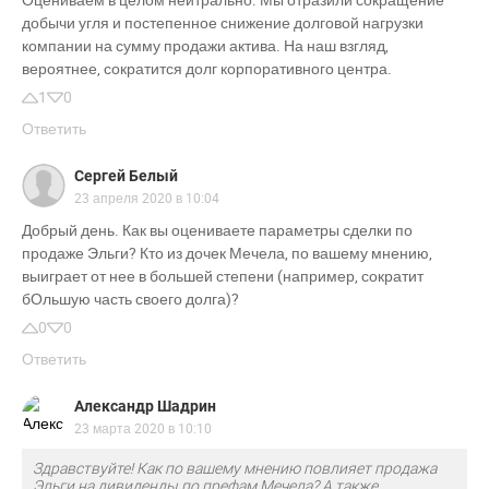
добычи угля и постепенное снижение долговой нагрузки
компании на сумму продажи актива. На наш взгляд,
вероятнее, сократится долг корпоративного центра.
1
0
Ответить
Сергей Белый
23 апреля 2020 в 10:04
Добрый день. Как вы оцениваете параметры сделки по
продаже Эльги? Кто из дочек Мечела, по вашему мнению,
выиграет от нее в большей степени (например, сократит
бОльшую часть своего долга)?
0
0
Ответить
Александр Шадрин
23 марта 2020 в 10:10
Здравствуйте! Как по вашему мнению повлияет продажа
Эльги на дивиденды по префам Мечела? А также