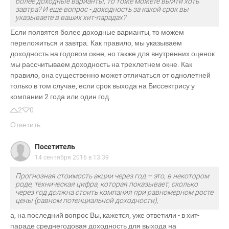
более доходные варианты, то тоже можете выйти хоть
завтра? И еще вопрос - доходность за какой срок вы
указываете в ваших хит-парадах?
Если появятся более доходные варианты, то можем
переложиться и завтра. Как правило, мы указываем
доходность на годовом окне, но также для внутренних оценок
мы рассчитываем доходность на трехлетнем окне. Как
правило, она существенно может отличаться от однолетней
только в том случае, если срок выхода на Биссектрису у
компании 2 года или один год.
2
0
Ответить
Посетитель
14 сентября 2016 в 13:39
Прогнозная стоимость акции через год – это, в некотором
роде, техническая цифра, которая показывает, сколько
через год должна стоить компания при равномерном росте
цены (равном потенциальной доходности),
а, на последний вопрос Вы, кажется, уже ответили - в хит-
параде среднегодовая доходность для выхода на