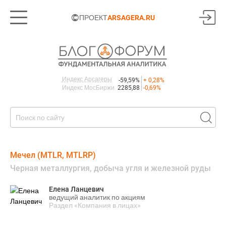
©
ПРОЕКТ
ARSAGERA.RU
Индекс Арсагеры
-59,59%
+ 0,28%
Индекс МосБиржи
2285,88
-0,69%
Мечел (MTLR, MTLRP)
Черная металлургия, добыча угля и железной руды
Елена Ланцевич
ведущий аналитик по акциям
Раздел «Компания в лицах»