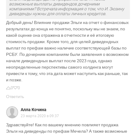
возможные выплаты дивидендов дочерними
компаниями? Встречала информация о том, что И. Зюзину
дивиденды нужны для оплаты личных кредитов.
Добрый день! Влияние продажи Эльги на отчет о финансовых
результатах до конца не понятно, поскольку мы не знаем, по
какой оценке она отражена в отчетности и её итоговую
стоимость продажи. Кроме того, для целей дивидендных
выплат по префам важно наличие соответствующей базы по
РСБУ. По дочерним компаниям были заявления о возможном
начале дивидендных выплат после 2023 года, однако
неопределенные перспективы самого холдинга могут
привести к тому, что эта дата может наступить как раньше, так
и позже.
0
0
Ответить
Алла Кочина
23 марта 2020 в 09:37
Здравствуйте! Как по вашему мнению повлияет продажа
Эльги на дивиденды по префам Мечела? А также возможные