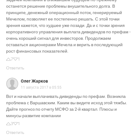
останется решение проблемы внушительного долга. В
принципе, денежный операционный поток, генерируемый
Мечелом, позволяет ее постепенно решать. С этой точки
зрения кажется, что худшее уже позади. Да и с точки зрения
корпоративного управления выплата дивидендов по префам -
очень хороший сигнал для инвесторов. Продолжаем
оставаться акционерами Мечела и верить в последующий
рост финансовых показателей.
7
1
Ответить
Олег Жарков
11 августа 2017 в 05:55
Вот и начали выплачивать дивиденды по префам. Возникла
проблема с Варшавским. Каким вы видите исход этой тяжбы.
Дайте прогноз по отчету МСФО за 2-й квартал. Плюсы и
минусы развитие компании
3
1
Ответить