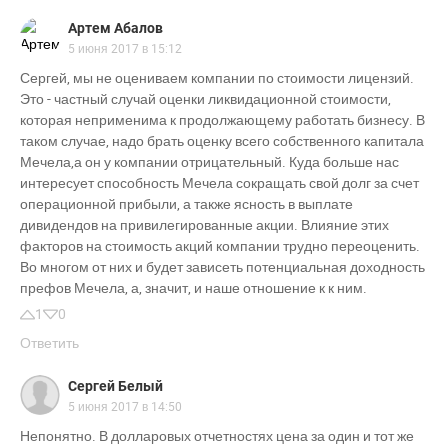
Артем Абалов
5 июня 2017 в 15:12
Сергей, мы не оцениваем компании по стоимости лицензий.
Это - частный случай оценки ликвидационной стоимости,
которая неприменима к продолжающему работать бизнесу. В
таком случае, надо брать оценку всего собственного капитала
Мечела,а он у компании отрицательный. Куда больше нас
интересует способность Мечела сокращать свой долг за счет
операционной прибыли, а также ясность в выплате
дивидендов на привилегированные акции. Влияние этих
факторов на стоимость акций компании трудно переоценить.
Во многом от них и будет зависеть потенциальная доходность
префов Мечела, а, значит, и наше отношение к к ним.
1
0
Ответить
Сергей Белый
5 июня 2017 в 14:50
Непонятно. В долларовых отчетностях цена за один и тот же