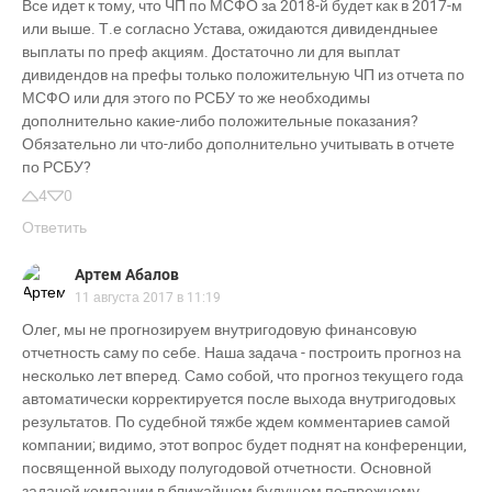
Все идет к тому, что ЧП по МСФО за 2018-й будет как в 2017-м
или выше. Т.е согласно Устава, ожидаются дивидендныее
выплаты по преф акциям. Достаточно ли для выплат
дивидендов на префы только положительную ЧП из отчета по
МСФО или для этого по РСБУ то же необходимы
дополнительно какие-либо положительные показания?
Обязательно ли что-либо дополнительно учитывать в отчете
по РСБУ?
4
0
Ответить
Артем Абалов
11 августа 2017 в 11:19
Олег, мы не прогнозируем внутригодовую финансовую
отчетность саму по себе. Наша задача - построить прогноз на
несколько лет вперед. Само собой, что прогноз текущего года
автоматически корректируется после выхода внутригодовых
результатов. По судебной тяжбе ждем комментариев самой
компании; видимо, этот вопрос будет поднят на конференции,
посвященной выходу полугодовой отчетности. Основной
задачей компании в ближайшем будущем по-прежнему